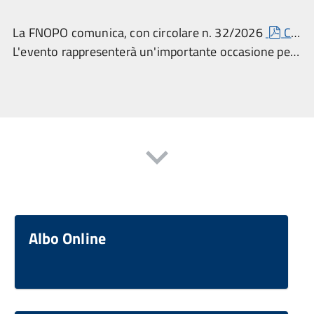
pdf
La FNOPO comunica, con circolare n. 32/2026
Circolare 32 2026
L'evento rappresenterà un'importante occasione per i cinque Atenei che attiveranno tale percorso, di presentare la propria offerta formativa. Accedi alla locandina contenente il link di accesso al webinar, per il quale non è necessaria alcuna iscrizione
Albo Online