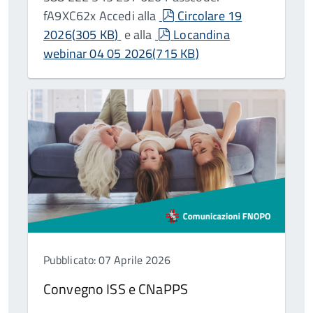
pdf
fA9XC62x Accedi alla
Circolare 19
pdf
2026
(
305 KB
)
e alla
Locandina
webinar 04 05 2026
(
715 KB
)
Pubblicato: 07 Aprile 2026
Convegno ISS e CNaPPS