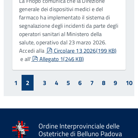
La Fnopo comunica che la Direzione
generale dei dispositivi medici e del
farmaco ha implementato il sistema di
segnalazione degli incidenti da parte degli
operatori sanitari al Ministero della
salute, operativo dal 23 marzo 2026.
pdf
Accedi alla
Circolare 13 2026
(
199 KB
)
pdf
e all'
Allegato 1
(
246 KB
)
1
2
3
4
5
6
7
8
9
10
Ordine Interprovinciale delle
Ostetriche di Belluno Padova