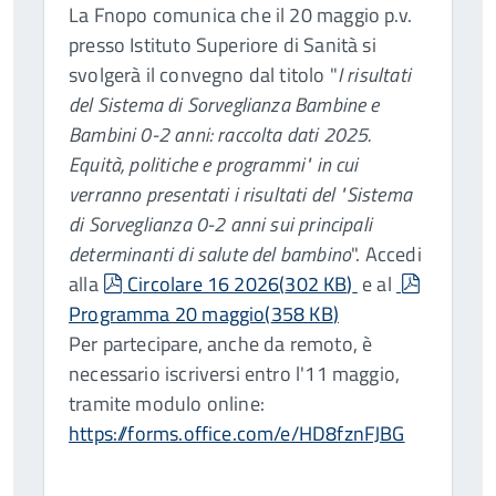
La Fnopo comunica che il 20 maggio p.v.
presso Istituto Superiore di Sanità si
svolgerà il convegno dal titolo "
I risultati
del Sistema di Sorveglianza Bambine e
Bambini 0-2 anni: raccolta dati 2025.
Equità, politiche e programmi" in cui
verranno presentati i risultati del "Sistema
di Sorveglianza 0-2 anni sui principali
determinanti di salute del bambino
". Accedi
pdf
pdf
alla
Circolare 16 2026
(
302 KB
)
e al
Programma 20 maggio
(
358 KB
)
Per partecipare, anche da remoto, è
necessario iscriversi entro l'11 maggio,
tramite modulo online:
https://forms.office.com/e/HD8fznFJBG