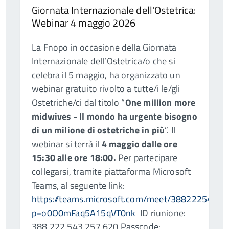
Giornata Internazionale dell'Ostetrica:
Webinar 4 maggio 2026
La Fnopo in occasione della Giornata
Internazionale dell’Ostetrica/o che si
celebra il 5 maggio, ha organizzato un
webinar gratuito rivolto a tutte/i le/gli
Ostetriche/ci dal titolo “
One million more
midwives - Il mondo ha urgente bisogno
di un milione di ostetriche in più
”. Il
webinar si terrà il
4 maggio dalle ore
15:30 alle ore 18:00.
Per partecipare
collegarsi, tramite piattaforma Microsoft
Teams, al seguente link:
https://teams.microsoft.com/meet/3882225432
p=o0O0mFaq5A15qVT0nk
ID riunione:
388 222 543 257 620 Passcode: