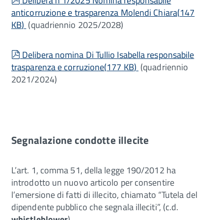
Delibera n 1/2025 Nomina responsabile
anticorruzione e trasparenza Molendi Chiara
(
147
KB
)
(quadriennio 2025/2028)
pdf
Delibera nomina Di Tullio Isabella responsabile
trasparenza e corruzione
(
177 KB
)
(quadriennio
2021/2024)
Segnalazione condotte illecite
L’art. 1, comma 51, della legge 190/2012 ha
introdotto un nuovo articolo per consentire
l’emersione di fatti di illecito, chiamato “Tutela del
dipendente pubblico che segnala illeciti”, (c.d.
whistleblower
).