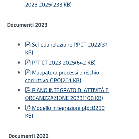
2023 2025
(
233 KB
)
Documenti 2023
spreadsheet
Scheda relazione RPCT 2022
(
31
KB
)
pdf
PTPCT 2023 2025
(
642 KB
)
pdf
Mappatura processi e rischio
corruttivo OPO
(
201 KB
)
pdf
PIANO INTEGRATO DI ATTIVITÀ E
ORGANIZZAZIONE 2023
(
108 KB
)
pdf
Modello integrazioni ptpct
(
250
KB
)
Documenti 2022