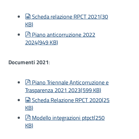
spreadsheet
Scheda relazione RPCT 2021
(
30
KB
)
pdf
Piano anticorruzione 2022
2024
(
949 KB
)
Documenti 2021
:
pdf
Piano Triennale Anticorruzione e
Trasparenza 2021 2023
(
599 KB
)
spreadsheet
Scheda Relazione RPCT 2020
(
25
KB
)
pdf
Modello integrazioni ptpct
(
250
KB
)